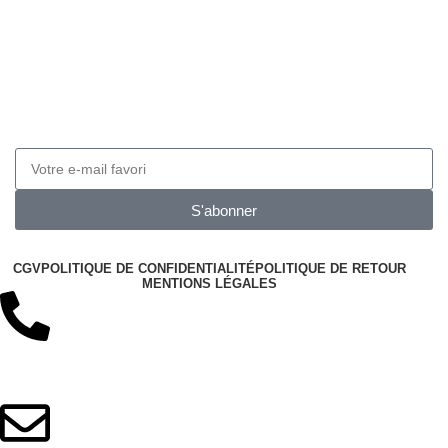
Obtenez 10% de réduction
Inscrivez-vous à notre newsletter pour obtenir 10 de
réduction sur vos prochaines commandes
S'abonner
CGV
POLITIQUE DE CONFIDENTIALITÉ
POLITIQUE DE RETOUR
MENTIONS LÉGALES
+33 06 12 42 53 81