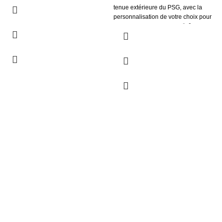
tenue extérieure du PSG, avec la
personnalisation de votre choix pour
un look unique et sportif! 🟡🔴⚽👕