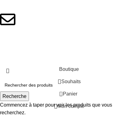
+33 06 12 42 53 81
contact@minilook.fr
© 2024 Minilook. Tous droits réservés
Boutique
Souhaits
0
Panier
Recherche
Commencez à taper pour voir les produits que vous
Mon compte
recherchez.