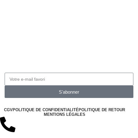
Obtenez 10% de réduction
Inscrivez-vous à notre newsletter pour obtenir 10 de
réduction sur vos prochaines commandes
S'abonner
CGV
POLITIQUE DE CONFIDENTIALITÉ
POLITIQUE DE RETOUR
MENTIONS LÉGALES