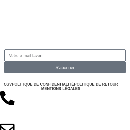
Obtenez 10% de réduction
Inscrivez-vous à notre newsletter pour obtenir 10 de
réduction sur vos prochaines commandes
S'abonner
CGV
POLITIQUE DE CONFIDENTIALITÉ
POLITIQUE DE RETOUR
MENTIONS LÉGALES
+33 06 12 42 53 81