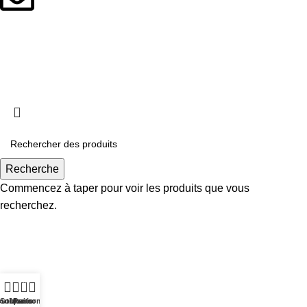
contact@minilook.fr
© 2024 Minilook. Tous droits réservés
Recherche
Commencez à taper pour voir les produits que vous
recherchez.
0
utique
Souhaits
Mon compte
Panier