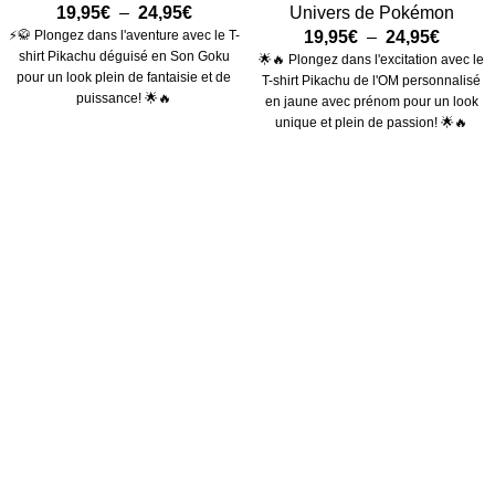
19,95
€
–
24,95
€
Univers de Pokémon
⚡🥋 Plongez dans l'aventure avec le T-
19,95
€
–
24,95
€
shirt Pikachu déguisé en Son Goku
🌟🔥 Plongez dans l'excitation avec le
pour un look plein de fantaisie et de
T-shirt Pikachu de l'OM personnalisé
puissance! 🌟🔥
en jaune avec prénom pour un look
unique et plein de passion! 🌟🔥
Obtenez 10% de réduction
Inscrivez-vous à notre newsletter pour obtenir 10 de
réduction sur vos prochaines commandes