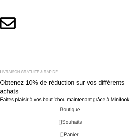
+33 06 12 42 53 81
contact@minilook.fr
© 2024 Minilook. Tous droits réservés
LIVRAISON GRATUITE & RAPIDE
Obtenez 10% de réduction sur vos différents
achats
Faites plaisir à vos bout 'chou maintenant grâce à Minilook
Boutique
Souhaits
0
Panier