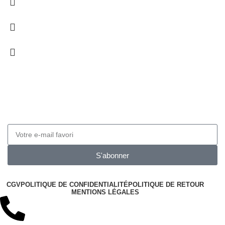
Obtenez 10% de réduction
Inscrivez-vous à notre newsletter pour obtenir 10 de
réduction sur vos prochaines commandes
S'abonner
CGV
POLITIQUE DE CONFIDENTIALITÉ
POLITIQUE DE RETOUR
MENTIONS LÉGALES