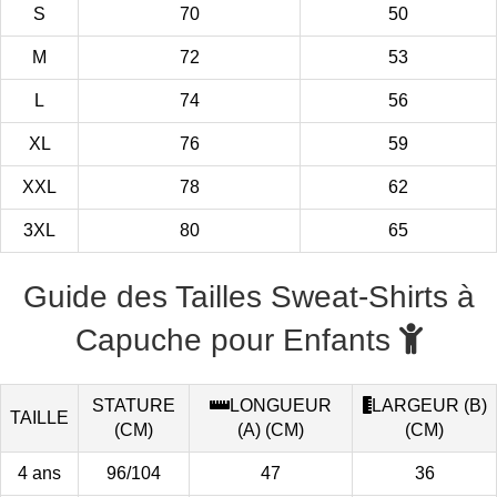
S
70
50
M
72
53
L
74
56
XL
76
59
XXL
78
62
3XL
80
65
Guide des Tailles Sweat-Shirts à
Capuche pour Enfants
STATURE
LONGUEUR
LARGEUR (B)
TAILLE
(CM)
(A) (CM)
(CM)
4 ans
96/104
47
36