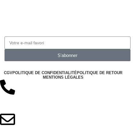
Obtenez 10% de réduction
Inscrivez-vous à notre newsletter pour obtenir 10 de
réduction sur vos prochaines commandes
S'abonner
CGV
POLITIQUE DE CONFIDENTIALITÉ
POLITIQUE DE RETOUR
MENTIONS LÉGALES
+33 06 12 42 53 81
contact@minilook.fr