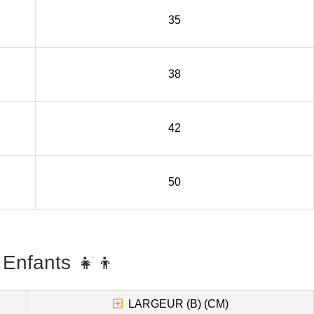
35
38
42
50
 Enfants 👧👦
LARGEUR (B) (CM)