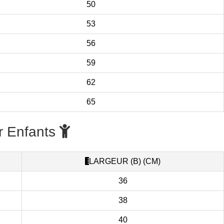
50
53
56
59
62
65
r Enfants
LARGEUR (B) (CM)
36
38
40