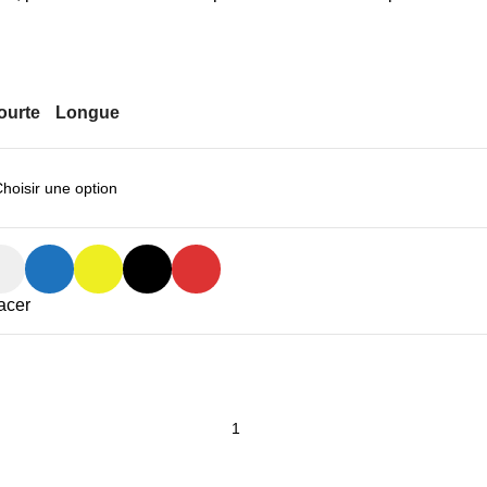
ourte
Longue
acer