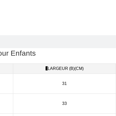
our Enfants
LARGEUR (B)(CM)
31
33