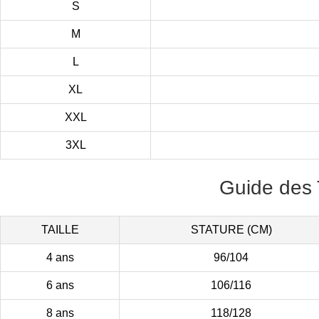
S
M
L
XL
XXL
3XL
Guide des 
TAILLE
STATURE (CM)
4 ans
96/104
6 ans
106/116
8 ans
118/128