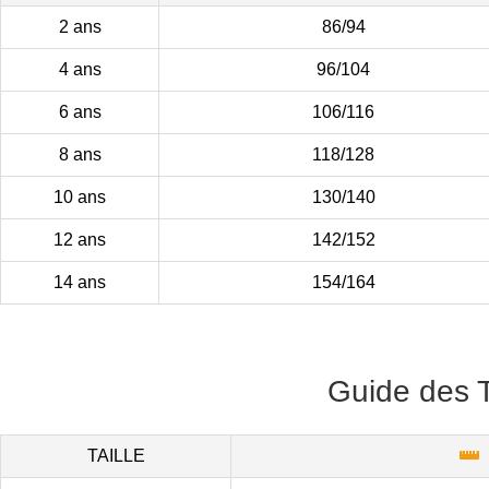
2 ans
86/94
4 ans
96/104
6 ans
106/116
8 ans
118/128
10 ans
130/140
12 ans
142/152
14 ans
154/164
Guide des T
TAILLE