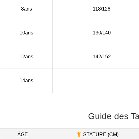
8ans
118/128
10ans
130/140
12ans
142/152
14ans
Guide des Ta
ÂGE
STATURE (CM)