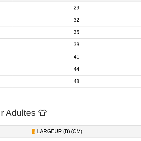
29
32
35
38
41
44
48
r Adultes 👕
LARGEUR (B) (CM)